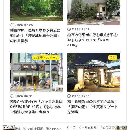
2026.07.25
2026.06.19
柏市増尾｜自然と歴史を身近に
柏市の住宅街に佇む母娘が営む
楽しむ！「増尾城址総合公園」
やすらぎのカフェ「MUM
の休日散歩
cafe」
お菓子・スイーツ
温泉
2026.06.12
2026.04.15
柏駅から徒歩8分「八ヶ岳氷菓店
柏・箕輪新田のおすすめ温泉！
CAFE&BAR 柏店」でおしゃれ
「満天の湯」で手賀沼リゾート
で贅沢なかき氷に出会う
を満喫
ローラーすべり台あり！「あそびの
流山「生そば 小西屋」驚きのワン