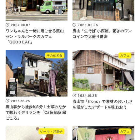
2024.08.07
2025.05.25
ワンちゃんと一緒に過ごせる流山
流山「生そば 小西屋」驚きのワン
セントラルパークのカフェ
コインで大盛り蕎麦
「GOOD EAT」
その他和食
カフェ
2024.10.25
2025.12.25
流山市「tronc」で素材のおいしさ
流山駅から徒歩約3分！土蔵のなか
を活かしたデザートを味わおう
で味わうデリランチ「Cafe&Bal蔵
ごころ」
ケーキ・洋菓子
カフェ