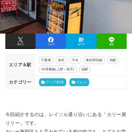
ポスト
シェア
はてブ
送る
千葉県
柏市
中央
東武野田線
柏駅
エリア＆駅
JR常磐線(上野～取手)
柏駅
カテゴリー
アジア料理
グルメ
今回紹介するのは、レイソル通り沿いにある「カリー屋
リリー」です。
カレー激戦区とも言われている柏の中でも、とてもお気