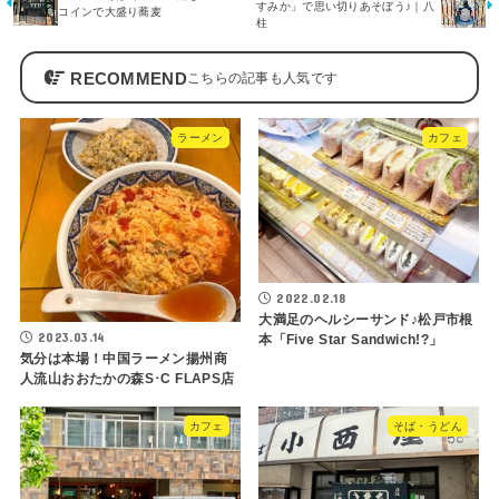
すみか」で思い切りあそぼう♪｜八
コインで大盛り蕎麦
柱
RECOMMEND
ラーメン
カフェ
2022.02.18
大満足のヘルシーサンド♪松戸市根
2023.03.14
本「Five Star Sandwich!?」
気分は本場！中国ラーメン揚州商
人流山おおたかの森S･C FLAPS店
カフェ
そば・うどん