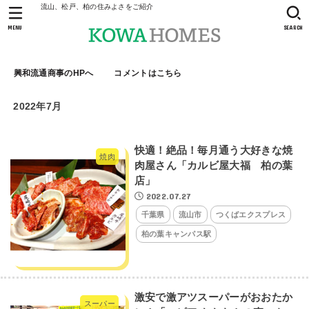
流山、松戸、柏の住みよさをご紹介
MENU
SEARCH
興和流通商事のHPへ
コメントはこちら
2022年7月
快適！絶品！毎月通う大好きな焼
焼肉
肉屋さん「カルビ屋大福 柏の葉
店」
2022.07.27
千葉県
流山市
つくばエクスプレス
柏の葉キャンパス駅
激安で激アツスーパーがおおたか
スーパー