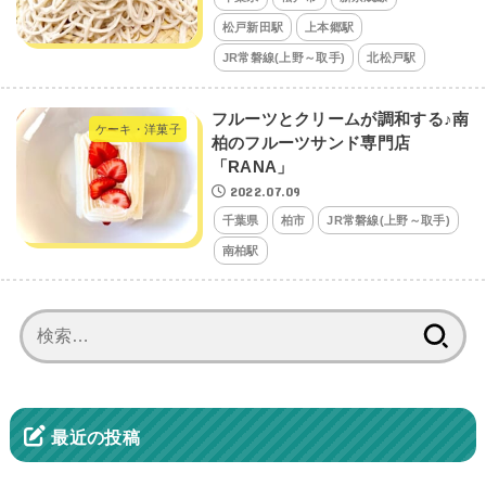
松戸新田駅
上本郷駅
JR常磐線(上野～取手)
北松戸駅
フルーツとクリームが調和する♪南
ケーキ・洋菓子
柏のフルーツサンド専門店
「RANA」
2022.07.09
千葉県
柏市
JR常磐線(上野～取手)
南柏駅
検
索:
最近の投稿