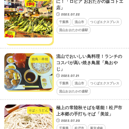
に！「ロピア おおたかの森コトエ
店」
2022.07.22
千葉県
流山市
つくばエクスプレス
流山おおたかの森駅
流山でおいしい鳥料理！ランチの
焼鳥・串焼
コスパが高い焼き鳥屋「鳥おや
じ」
2022.07.21
千葉県
流山市
つくばエクスプレス
流山おおたかの森駅
極上の常陸秋そばを堪能！松戸市
そば・うどん
上本郷の手打ちそば「美並」
2022.07.20
千葉県
松戸市
新京成線