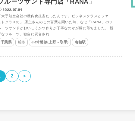
フルーツサンド専門店「RANA」
2022.07.09
「大手航空会社の機内食担当だったんです。ビジネスクラスとファー
ストクラスの」 店主さんのこの言葉を聞いた時、なぜ「RANA」のフ
ルーツサンドがおいしくかつ作りが丁寧なのかが腑に落ちました。 新
鮮なフルーツ、独自に調合され...
千葉県
柏市
JR常磐線(上野～取手)
南柏駅
1
2
＞