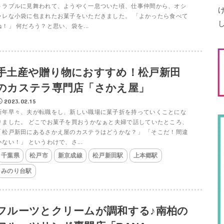
トラブルに見舞われて、ようやく一息ついた頃、仕事仲間から、オシ
ャレな小袋に包まれたお菓子をいただきました。 「よかったら食べて
ね！」 何だろう？と思い、袋を...
手土産や贈り物におすすめ！松戸新田
のカステラ専門店「さかえ屋」
2023.02.15
新年早々、夫が転職をし、新しい職場に菓子折を持っていくことにな
りました。 どこでお菓子を買おうかなぁと夫婦で話していたところ、
「松戸新田にあるさかえ屋のカステラはどうかな？」 「そこだ！間違
いない！」 というわけで、さ...
千葉県
松戸市
新京成線
松戸新田駅
上本郷駅
みのり台駅
フルーツとクリームが調和する♪南柏の