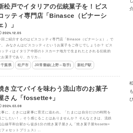
新松戸でイタリアの伝統菓子を！ビス
コッティ専門店「Binasce（ビナーシ
ェ）」
2024.12.05
今回ご紹介するのはビスコッティ専門店「Binasce（ビナーシェ）」で
す。 みなさんはビスコッティというお菓子をご存じでしょうか？ ビス
コッティはイタリア中部のトスカーナ地方で生まれたとされる伝統的
なお菓子であり、カリカ...
千葉県
松戸市
JR常磐線(上野～取手)
新松戸駅
焼き立てパイを味わう流山市のお菓子
屋さん「fossette+」
2024.03.08
仕事に、ときには家事に育児に追われ、「たまには自分だけの時間を
過ごしたい！」そう感じることはありませんか？ そんなときは、流鉄
流山線平和台駅から徒歩1分の焼き菓子屋さん「焼き菓子屋fossette+
（フォセットプリュス）...