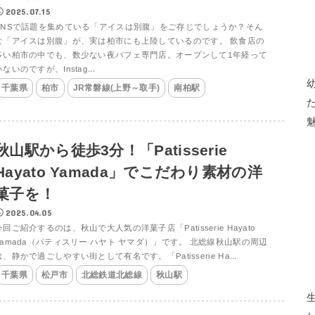
2025.07.15
SNSで話題を集めている「アイスは別腹」をご存じでしょうか？そん
な「アイスは別腹」が、実は柏市にも上陸しているのです。 飲食店の
多い柏市の中でも、数少ない夜パフェ専門店。オープンして1年経って
いないのですが、Instag...
千葉県
柏市
JR常磐線(上野～取手)
南柏駅
秋山駅から徒歩3分！「Patisserie
Hayato Yamada」でこだわり素材の洋
菓子を！
2025.04.05
今回ご紹介するのは、秋山で大人気の洋菓子店「Patisserie Hayato
Yamada（パティスリー ハヤト ヤマダ）」です。 北総線秋山駅の周辺
は、静かで過ごしやすい街として有名です。「Patisserie Ha...
千葉県
松戸市
北総鉄道北総線
秋山駅