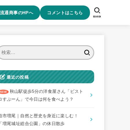
流通商事のHPへ
コメントはこちら
SEARCH
検
索:
最近の投稿
秋山駅徒歩5分の洋食屋さん「ビスト
ロすぷーん」で今日は何を食べよう？
柏市増尾｜自然と歴史を身近に楽しむ！
「増尾城址総合公園」の休日散歩