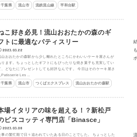
千葉県
流山市
流鉄流山線
平和台駅
ねこ好き必見！流山おおたかの森のギ
フトに最適なパティスリー
2023.03.22
流山おおたかの森駅から少し離れたところにかわいいケーキ屋さんが
あります。ちょっとしたギフトにもぴったりな焼き菓子も充実してい
て、どなたにプレゼントしても好評なんです。 今日はそのケーキ屋さ
Patisserie Les ...
千葉県
流山市
つくばエクスプレス
流山おおたかの森駅
本場イタリアの味を超える！？新松戸
のビスコッティ専門店「Binasce」
2023.03.08
仕事の繁忙期で日々追われていたある日のことでした。 ちょっとした