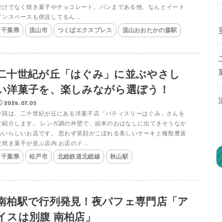
だけでなく焼き菓子やチョコレート、パンまである他、なんとイート
インスペースも併設してるん...
千葉県
流山市
つくばエクスプレス
流山おおたかの森駅
二十世紀が丘「はぐみ」に並ぶやさし
い洋菓子を、楽しみながら選ぼう！
2026.07.05
今回は、二十世紀が丘にある洋菓子店「パティスリーはぐみ」さんを
ご紹介します。 レンガ調の外壁で、絵本のおはなしに出てきそうなか
わいらしいお店です。 思わず笑顔がこぼれる美しいケーキと種類豊富
な焼き菓子が並ぶ店内 お店のド...
千葉県
松戸市
北総鉄道北総線
秋山駅
南柏駅で行列発見！夜パフェ専門店「ア
イスは別腹 南柏店」