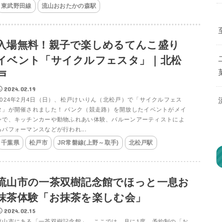
東武野田線
流山おおたかの森駅
入場無料！親子で楽しめるてんこ盛り
イベント「サイクルフェスタ」｜北松
戸
2024.02.19
2024年2月4日（日）、松戸けいりん（北松戸）で「サイクルフェス
タ」が開催されました！ バンク（競走路）を開放したイベントがメイ
ンで、キッチンカーや動物ふれあい体験、バルーンアーティストによ
るパフォーマンスなどが行われ...
千葉県
松戸市
JR常磐線(上野～取手)
北松戸駅
流山市の一茶双樹記念館でほっと一息お
抹茶体験「お抹茶を楽しむ会」
2024.02.15
流山市にある「一茶双樹記念館」。ここでは、月に1度、予約制の「お