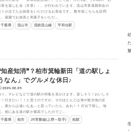
抹茶を楽しむ会（呈茶）」、が行われています。流山市茶道親和会の
方々が点てたお抹茶をいただけるお茶会です。 数年前こちらを訪問
し、庭園でお抹茶と和菓子をいただ...
千葉県
流山市
流鉄流山線
平和台駅
❝知産知消❞？柏市箕輪新田「道の駅しょ
うなん」でグルメな休日♪
2024.02.09
時々、テレビなどで道の駅の特集を見かけます。楽しそう！おいしそ
う！行きたい！！と思うのですが、そのほとんどは海や観光地の近
く。家からは遠いなあ…と思っていたら、あれ！？ 灯台下暗し。地
元、柏にある道の駅が最高でしたのでご...
千葉県
柏市
JR常磐線(上野～取手)
柏駅