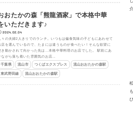
おおたかの森「熊龍酒家」で本格中華
をいただきます♪
2024.02.04
久々の夫婦2人きりでのランチ。いつもは偏食気味の子どもにあわせて
お店を選んでいるので、たまには違うものが食べたい！そんな欲望に
突き動かされて向かった先は…本格中華料理のお店でした。 駅前にあ
りながら落ち着いた雰囲気のお店...
千葉県
流山市
つくばエクスプレス
流山おおたかの森駅
東武野田線
流山おおたかの森駅