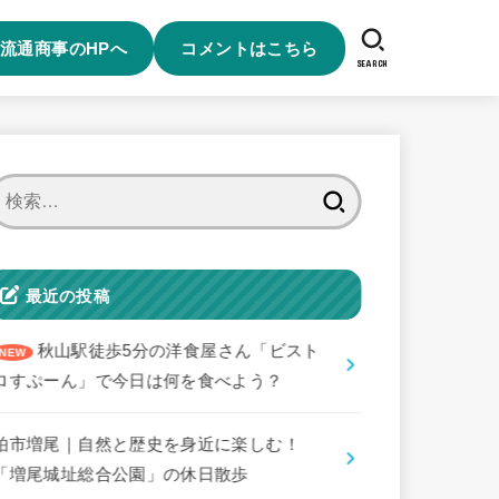
流通商事のHPへ
コメントはこちら
SEARCH
検
索:
最近の投稿
秋山駅徒歩5分の洋食屋さん「ビスト
ロすぷーん」で今日は何を食べよう？
柏市増尾｜自然と歴史を身近に楽しむ！
「増尾城址総合公園」の休日散歩