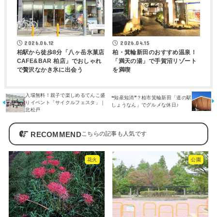
2026.06.12
2026.04.15
柏駅から徒歩8分「八ヶ岳氷菓店
柏・箕輪新田のおすすめ温泉！
CAFE&BAR 柏店」でおしゃれ
「満天の湯」で手賀沼リゾート
で贅沢なかき氷に出会う
を満喫
入場無料！親子で楽しめるてんこ盛
❝知産知消❞？柏市箕輪新田「道の駅
りイベント「サイクルフェスタ」｜
しょうなん」でグルメな休日♪
北松戸
RECOMMEND
花火
公園