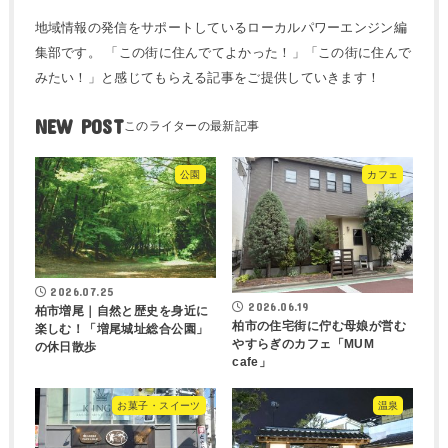
地域情報の発信をサポートしているローカルパワーエンジン編
集部です。 「この街に住んでてよかった！」「この街に住んで
みたい！」と感じてもらえる記事をご提供していきます！
NEW POST
公園
カフェ
2026.07.25
2026.06.19
柏市増尾｜自然と歴史を身近に
柏市の住宅街に佇む母娘が営む
楽しむ！「増尾城址総合公園」
やすらぎのカフェ「MUM
の休日散歩
cafe」
お菓子・スイーツ
温泉