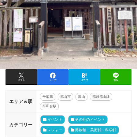
ポスト
シェア
はてブ
送る
千葉県
流山市
流山
流鉄流山線
エリア＆駅
平和台駅
イベント
その他のイベント
カテゴリー
レジャー
博物館・美術館・科学館