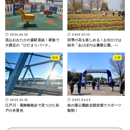
2026.06.30
2025.03.15
流山おおたかの森駅直結！家族で
四季の花を楽しめる！お出かけは
大満足の「ひだまりパーク」
柏市「あけぼの山農業公園」へ
散策
公園
2025.03.10
2023.04.25
江戸川・葛飾橋散歩で見つけた松
柏の葉公園総合競技場でスポーツ
戸の冬景色
観戦！