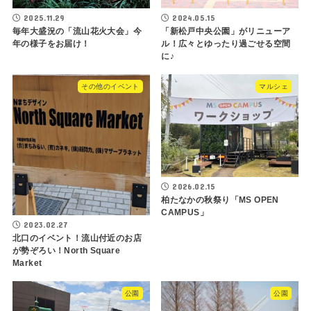
2025.11.29
2024.05.15
毎年大盛況の「流山花火大会」今
「新松戸中央公園」がリニューア
年の様子をお届け！
ル！広々とゆったり過ごせる空間
に♪
その他のイベント
マルシェ
2026.02.15
柏たなかの秋祭り「MS OPEN
CAMPUS」
2023.02.27
北口のイベント！流山付近のお店
が勢ぞろい！North Square
Market
公園
公園