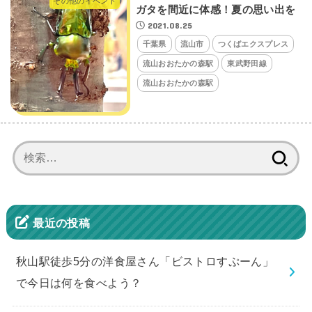
その他のイベント
ガタを間近に体感！夏の思い出を
2021.08.25
千葉県
流山市
つくばエクスプレス
流山おおたかの森駅
東武野田線
流山おおたかの森駅
検
索:
最近の投稿
秋山駅徒歩5分の洋食屋さん「ビストロすぷーん」
で今日は何を食べよう？