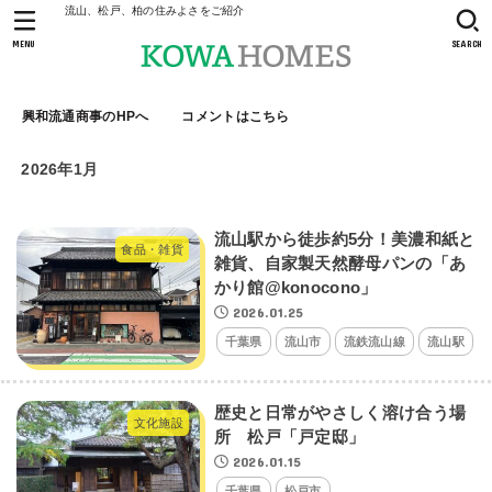
流山、松戸、柏の住みよさをご紹介
MENU
SEARCH
興和流通商事のHPへ
コメントはこちら
2026年1月
流山駅から徒歩約5分！美濃和紙と
食品・雑貨
雑貨、自家製天然酵母パンの「あ
かり館@konocono」
2026.01.25
千葉県
流山市
流鉄流山線
流山駅
歴史と日常がやさしく溶け合う場
文化施設
所 松戸「戸定邸」
2026.01.15
千葉県
松戸市