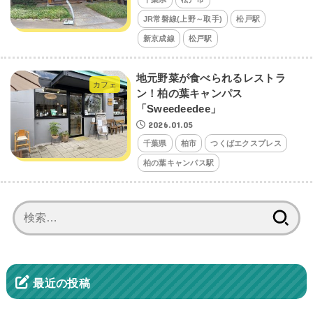
JR常磐線(上野～取手)
松戸駅
新京成線
松戸駅
地元野菜が食べられるレストラ
カフェ
ン！柏の葉キャンパス
「Sweedeedee」
2026.01.05
千葉県
柏市
つくばエクスプレス
柏の葉キャンパス駅
検
索:
最近の投稿