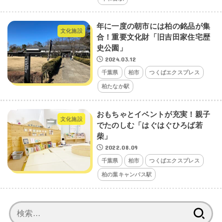
年に一度の朝市には柏の銘品が集
文化施設
合！重要文化財「旧吉田家住宅歴
史公園」
2024.03.12
千葉県
柏市
つくばエクスプレス
柏たなか駅
おもちゃとイベントが充実！親子
文化施設
でたのしむ「はぐはぐひろば若
柴」
2022.08.09
千葉県
柏市
つくばエクスプレス
柏の葉キャンパス駅
検