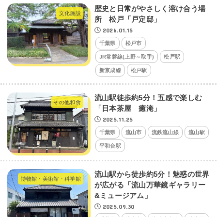
歴史と日常がやさしく溶け合う場
文化施設
所 松戸「戸定邸」
2026.01.15
千葉県
松戸市
JR常磐線(上野～取手)
松戸駅
新京成線
松戸駅
流山駅徒歩約5分！五感で楽しむ
その他和食
「日本茶屋 癒淹」
2025.11.25
千葉県
流山市
流鉄流山線
流山駅
平和台駅
流山駅から徒歩約5分！魅惑の世界
博物館・美術館・科学館
が広がる「流山万華鏡ギャラリー
&ミュージアム」
2025.09.30