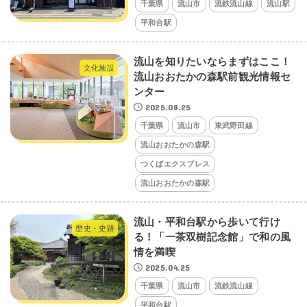
千葉県
流山市
流鉄流山線
流山駅
平和台駅
流山を知りたいならまずはここ！
文化施設
流山おおたかの森駅前観光情報セ
ンター
2025.08.25
千葉県
流山市
東武野田線
流山おおたかの森駅
つくばエクスプレス
流山おおたかの森駅
流山・平和台駅から歩いて行け
歴史・史跡
る！「一茶双樹記念館」で和の風
情を満喫
2025.04.25
千葉県
流山市
流鉄流山線
平和台駅