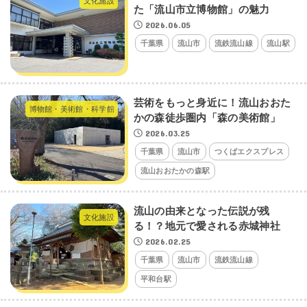
文化施設
た「流山市立博物館」の魅力
2026.06.05
千葉県
流山市
流鉄流山線
流山駅
芸術をもっと身近に！流山おおた
博物館・美術館・科学館
かの森徒歩圏内「森の美術館」
2026.03.25
千葉県
流山市
つくばエクスプレス
流山おおたかの森駅
流山の由来となった伝説が残
文化施設
る！？地元で愛される赤城神社
2026.02.25
千葉県
流山市
流鉄流山線
平和台駅