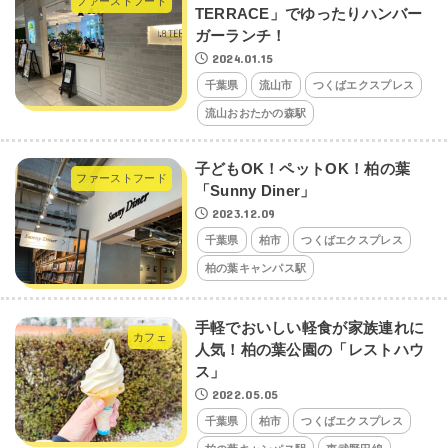
ファーストフード
TERRACE」でゆったりハンバー
ガーランチ！
2024.01.15
千葉県
流山市
つくばエクスプレス
流山おおたかの森駅
子どもOK！ペットOK！柏の葉
ファーストフード
「Sunny Diner」
2023.12.09
千葉県
柏市
つくばエクスプレス
柏の葉キャンパス駅
手軽でおいしい軽食が家族連れに
カフェ
人気！柏の葉公園の「レストハウ
ス」
2022.05.05
千葉県
柏市
つくばエクスプレス