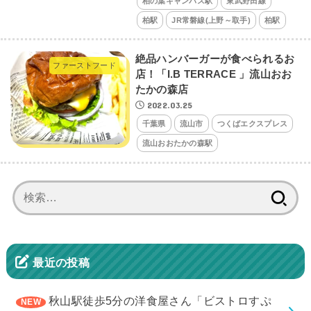
柏の葉キャンパス駅
東武野田線
柏駅
JR常磐線(上野～取手)
柏駅
絶品ハンバーガーが食べられるお
ファーストフード
店！「I.B TERRACE 」流山おお
たかの森店
2022.03.25
千葉県
流山市
つくばエクスプレス
流山おおたかの森駅
検
索:
最近の投稿
秋山駅徒歩5分の洋食屋さん「ビストロすぷ