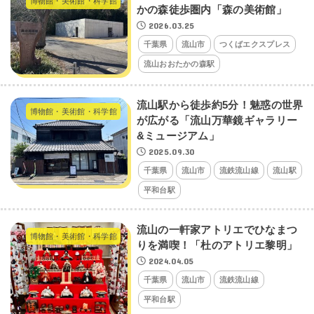
博物館・美術館・科学館
かの森徒歩圏内「森の美術館」
2026.03.25
千葉県
流山市
つくばエクスプレス
流山おおたかの森駅
流山駅から徒歩約5分！魅惑の世界
博物館・美術館・科学館
が広がる「流山万華鏡ギャラリー
&ミュージアム」
2025.09.30
千葉県
流山市
流鉄流山線
流山駅
平和台駅
流山の一軒家アトリエでひなまつ
博物館・美術館・科学館
りを満喫！「杜のアトリエ黎明」
2024.04.05
千葉県
流山市
流鉄流山線
平和台駅