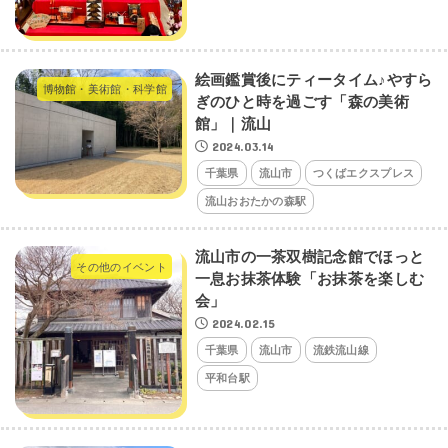
絵画鑑賞後にティータイム♪やすら
博物館・美術館・科学館
ぎのひと時を過ごす「森の美術
館」｜流山
2024.03.14
千葉県
流山市
つくばエクスプレス
流山おおたかの森駅
流山市の一茶双樹記念館でほっと
その他のイベント
一息お抹茶体験「お抹茶を楽しむ
会」
2024.02.15
千葉県
流山市
流鉄流山線
平和台駅