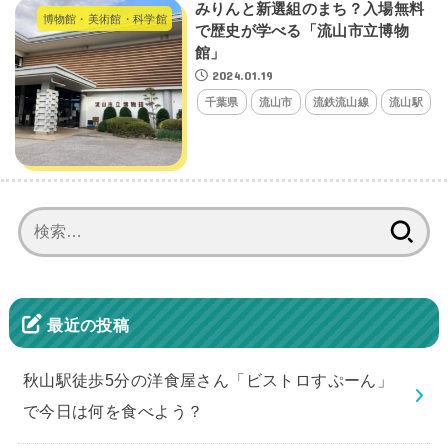
みりんと新選組のまち？入場無料
博物館・美術館・科学館
で歴史が学べる「流山市立博物
館」
2024.01.19
千葉県
流山市
流鉄流山線
流山駅
検
索:
最近の投稿
秋山駅徒歩5分の洋食屋さん「ビストロすぷーん」
で今日は何を食べよう？