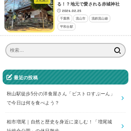
文化施設
る！？地元で愛される赤城神社
2026.02.25
千葉県
流山市
流鉄流山線
平和台駅
検
索:
最近の投稿
秋山駅徒歩5分の洋食屋さん「ビストロすぷーん」
で今日は何を食べよう？
柏市増尾｜自然と歴史を身近に楽しむ！「増尾城
址総合公園」の休日散歩