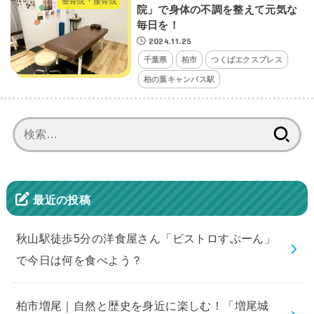
整骨院・接骨院
院」で身体の不調を整えて元気な
毎日を！
2024.11.25
千葉県
柏市
つくばエクスプレス
柏の葉キャンパス駅
検
索:
最近の投稿
秋山駅徒歩5分の洋食屋さん「ビストロすぷーん」
で今日は何を食べよう？
柏市増尾｜自然と歴史を身近に楽しむ！「増尾城