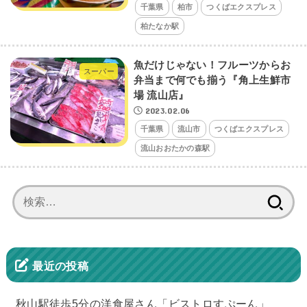
千葉県
柏市
つくばエクスプレス
柏たなか駅
魚だけじゃない！フルーツからお
スーパー
弁当まで何でも揃う『角上生鮮市
場 流山店』
2023.02.06
千葉県
流山市
つくばエクスプレス
流山おおたかの森駅
検
索:
最近の投稿
秋山駅徒歩5分の洋食屋さん「ビストロすぷーん」