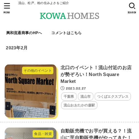
流山、松戸、柏の住みよさをご紹介
MENU
SEARCH
興和流通商事のHPへ
コメントはこちら
2023年2月
北口のイベント！流山付近のお店
その他のイベント
が勢ぞろい！North Square
Market
2023.02.27
千葉県
流山市
つくばエクスプレス
流山おおたかの森駅
自動販売機でお芋が買える？！流
食品・雑貨
山に芋自動販売機がやってきた！