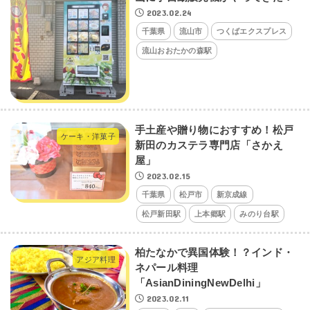
2023.02.24
千葉県
流山市
つくばエクスプレス
流山おおたかの森駅
手土産や贈り物におすすめ！松戸
ケーキ・洋菓子
新田のカステラ専門店「さかえ
屋」
2023.02.15
千葉県
松戸市
新京成線
松戸新田駅
上本郷駅
みのり台駅
柏たなかで異国体験！？インド・
アジア料理
ネパール料理
「AsianDiningNewDelhi」
2023.02.11