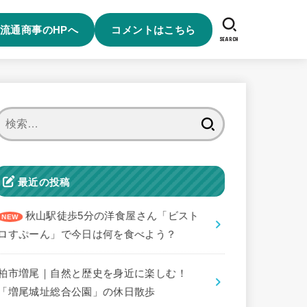
流通商事のHPへ
コメントはこちら
SEARCH
検
索:
最近の投稿
秋山駅徒歩5分の洋食屋さん「ビスト
ロすぷーん」で今日は何を食べよう？
柏市増尾｜自然と歴史を身近に楽しむ！
「増尾城址総合公園」の休日散歩