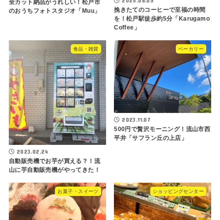
2025.08.05
全カット納品がうれしい！松戸市
挽きたてのコーヒーで至福の時間
のおうちフォトスタジオ「Muu」
を！松戸駅徒歩約5分「Karugamo
Coffee」
食品・雑貨
ベーカリー
2023.11.07
500円で贅沢モーニング！流山市西
平井「サフラン丘の上店」
2023.02.24
自動販売機でお芋が買える？！流
山に芋自動販売機がやってきた！
お菓子・スイーツ
ショッピングセンター