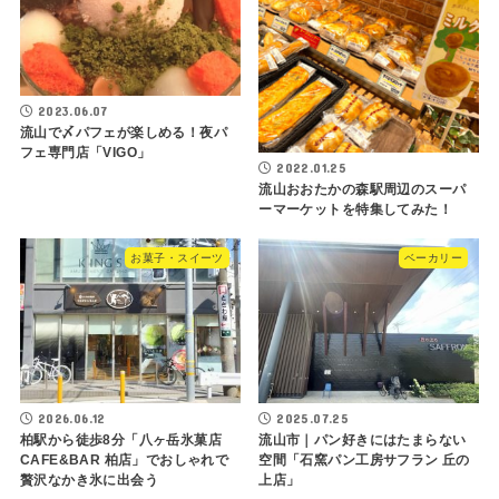
2023.06.07
流山で〆パフェが楽しめる！夜パ
フェ専門店「VIGO」
2022.01.25
流山おおたかの森駅周辺のスーパ
ーマーケットを特集してみた！
お菓子・スイーツ
ベーカリー
2026.06.12
2025.07.25
柏駅から徒歩8分「八ヶ岳氷菓店
流山市｜パン好きにはたまらない
CAFE&BAR 柏店」でおしゃれで
空間「石窯パン工房サフラン 丘の
贅沢なかき氷に出会う
上店」