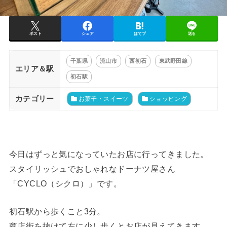
ポスト
シェア
はてブ
送る
千葉県
流山市
西初石
東武野田線
エリア＆駅
初石駅
カテゴリー
お菓子・スイーツ
ショッピング
今日はずっと気になっていたお店に行ってきました。
スタイリッシュでおしゃれなドーナツ屋さん
「CYCLO（シクロ）」です。
初石駅から歩くこと3分。
商店街を抜けて左に少し歩くとお店が見えてきます。