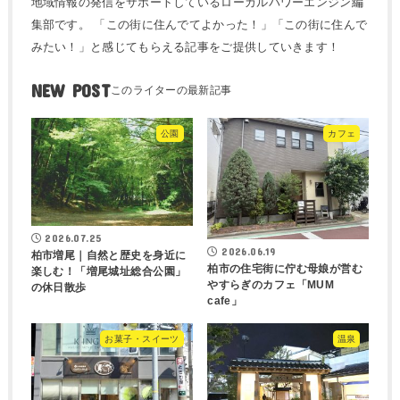
地域情報の発信をサポートしているローカルパワーエンジン編
集部です。 「この街に住んでてよかった！」「この街に住んで
みたい！」と感じてもらえる記事をご提供していきます！
NEW POST
公園
カフェ
2026.07.25
2026.06.19
柏市増尾｜自然と歴史を身近に
柏市の住宅街に佇む母娘が営む
楽しむ！「増尾城址総合公園」
やすらぎのカフェ「MUM
の休日散歩
cafe」
お菓子・スイーツ
温泉