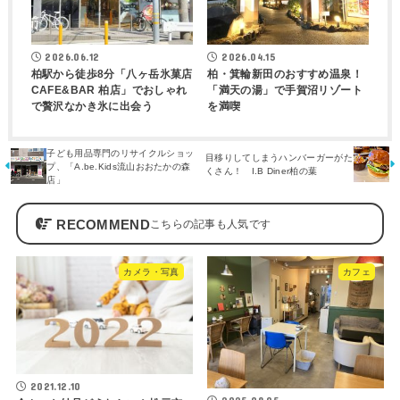
2026.06.12
2026.04.15
柏駅から徒歩8分「八ヶ岳氷菓店
柏・箕輪新田のおすすめ温泉！
CAFE&BAR 柏店」でおしゃれ
「満天の湯」で手賀沼リゾート
で贅沢なかき氷に出会う
を満喫
子ども用品専門のリサイクルショッ
目移りしてしまうハンバーガーがた
プ、「A.be.Kids流山おおたかの森
くさん！ I.B Diner柏の葉
店」
RECOMMEND
カメラ・写真
カフェ
2021.12.10