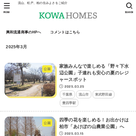
流山、松戸、柏の住みよさをご紹介
MENU
SEARCH
興和流通商事のHPへ
コメントはこちら
2025年3月
家族みんなで楽しめる「野々下水
公園
辺公園」子連れも安心の夏のレジ
ャースポット
2025.03.25
千葉県
流山市
東武野田線
豊四季駅
四季の花を楽しめる！お出かけは
公園
柏市「あけぼの山農業公園」へ
2025.03.15