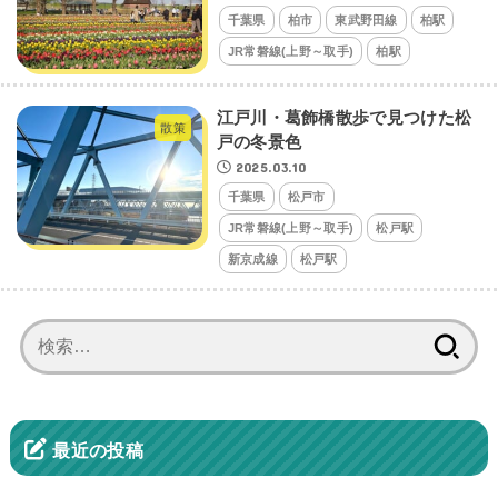
千葉県
柏市
東武野田線
柏駅
JR常磐線(上野～取手)
柏駅
江戸川・葛飾橋散歩で見つけた松
散策
戸の冬景色
2025.03.10
千葉県
松戸市
JR常磐線(上野～取手)
松戸駅
新京成線
松戸駅
検
索:
最近の投稿