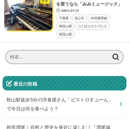
音楽
を習うなら「みみミュージック」
2024.07.15
千葉県
流山市
JR武蔵野線
南流山駅
つくばエクスプレス
南流山駅
検
索:
最近の投稿
秋山駅徒歩5分の洋食屋さん「ビストロすぷーん」
で今日は何を食べよう？
柏市増尾｜自然と歴史を身近に楽しむ！「増尾城