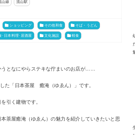
流山線
流山駅
ショッピング
その他和食
そば・うどん
食･日本料理･居酒屋
文化施設
軽食
かうとなにやらステキな佇まいのお店が……
かした「日本茶屋 癒淹（ゆゑん）」です。
目を引く建物です。
日本茶屋癒淹（ゆゑん）の魅力を紹介していきたいと思