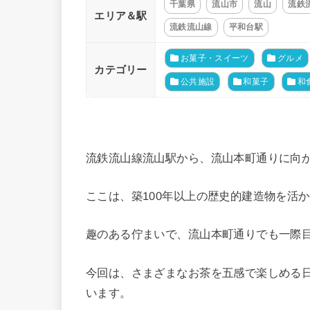
千葉県
流山市
流山
流鉄
エリア＆駅
流鉄流山線
平和台駅
お菓子・スイーツ
グルメ
カテゴリー
公共施設
和菓子
和
流鉄流山線流山駅から、流山本町通りに向
ここは、築100年以上の歴史的建造物を活
趣のある佇まいで、流山本町通りでも一際
今回は、さまざまなお茶を五感で楽しめる
います。