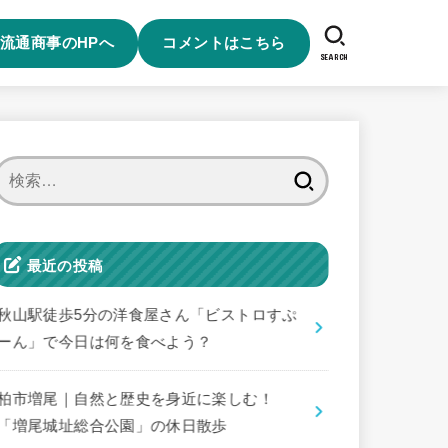
流通商事のHPへ
コメントはこちら
SEARCH
検
索:
最近の投稿
秋山駅徒歩5分の洋食屋さん「ビストロすぷ
ーん」で今日は何を食べよう？
柏市増尾｜自然と歴史を身近に楽しむ！
「増尾城址総合公園」の休日散歩