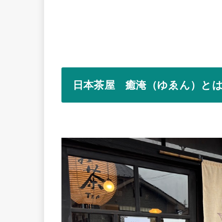
日本茶屋 癒淹（ゆゑん）と