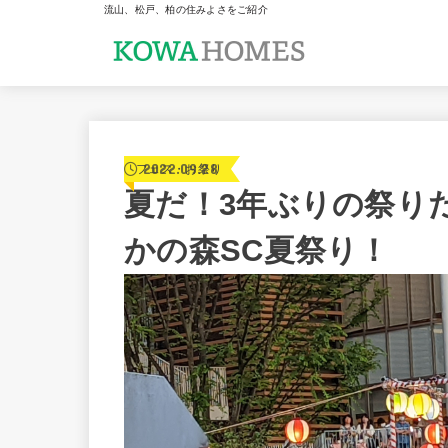
流山、松戸、柏の住みよさをご紹介
2022.09.28
フェス・お祭り
夏だ！3年ぶりの祭り
かの森SC夏祭り！