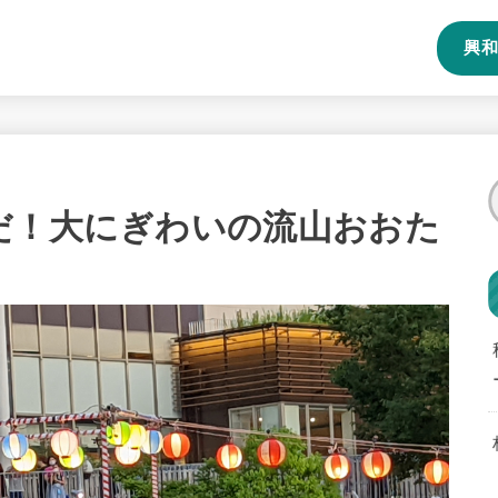
興和
だ！大にぎわいの流山おおた