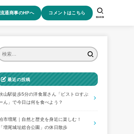
流通商事のHPへ
コメントはこちら
SEARCH
検
索:
最近の投稿
秋山駅徒歩5分の洋食屋さん「ビストロすぷ
ーん」で今日は何を食べよう？
柏市増尾｜自然と歴史を身近に楽しむ！
「増尾城址総合公園」の休日散歩