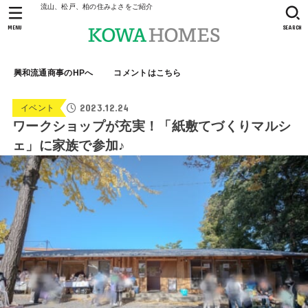
流山、松戸、柏の住みよさをご紹介
MENU
SEARCH
興和流通商事のHPへ
コメントはこちら
2023.12.24
イベント
ワークショップが充実！「紙敷てづくりマルシ
ェ」に家族で参加♪