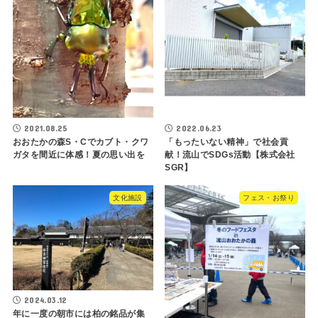
2021.08.25
2022.06.23
おおたかの森S・Cでカブト・クワ
「もったいない精神」で社会貢
ガタを間近に体感！夏の思い出を
献！流山でSDGs活動【株式会社
SGR】
文化施設
フェス・お祭り
2024.03.12
年に一度の朝市には柏の銘品が集