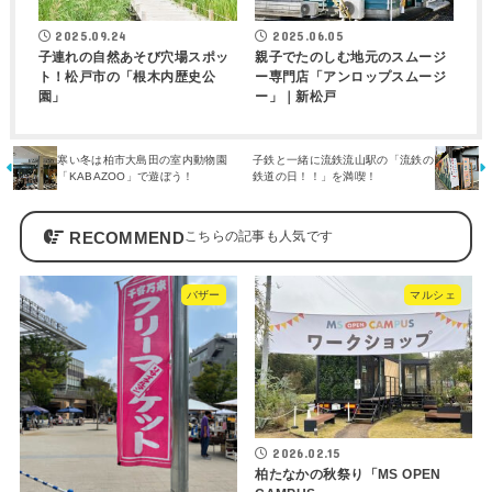
2025.09.24
2025.06.05
子連れの自然あそび穴場スポッ
親子でたのしむ地元のスムージ
ト！松戸市の「根木内歴史公
ー専門店「アンロップスムージ
園」
ー」｜新松戸
寒い冬は柏市大島田の室内動物園
子鉄と一緒に流鉄流山駅の「流鉄の
「KABAZOO」で遊ぼう！
鉄道の日！！」を満喫！
RECOMMEND
バザー
マルシェ
2026.02.15
柏たなかの秋祭り「MS OPEN