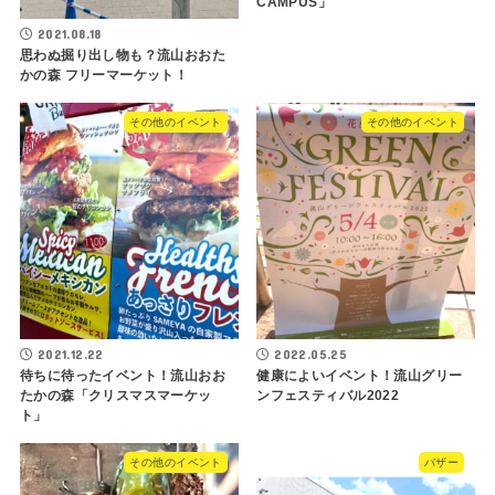
CAMPUS」
2021.08.18
思わぬ掘り出し物も？流山おおた
かの森 フリーマーケット！
その他のイベント
その他のイベント
2021.12.22
2022.05.25
待ちに待ったイベント！流山おお
健康によいイベント！流山グリー
たかの森「クリスマスマーケッ
ンフェスティバル2022
ト」
その他のイベント
バザー