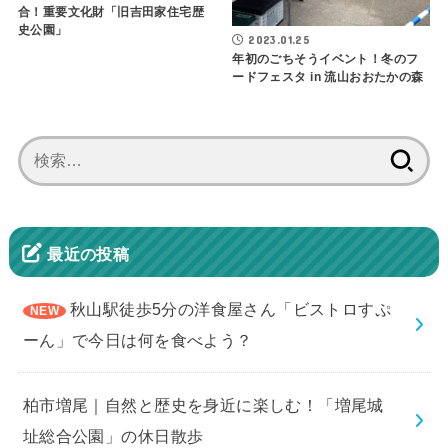
合！重要文化財「旧吉田家住宅歴
史公園」
2023.01.25
年初のごちそうイベント！冬のフ
ードフェスタ in 流山おおたかの森
検
索:
最近の投稿
秋山駅徒歩5分の洋食屋さん「ビストロすぷ
ーん」で今日は何を食べよう？
柏市増尾｜自然と歴史を身近に楽しむ！「増尾城
址総合公園」の休日散歩