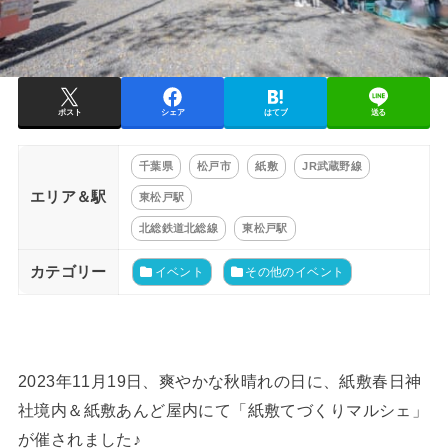
ポスト
シェア
はてブ
送る
千葉県
松戸市
紙敷
JR武蔵野線
エリア＆駅
東松戸駅
北総鉄道北総線
東松戸駅
カテゴリー
イベント
その他のイベント
2023年11月19日、爽やかな秋晴れの日に、紙敷春日神
社境内＆紙敷あんど屋内にて「紙敷てづくりマルシェ」
が催されました♪