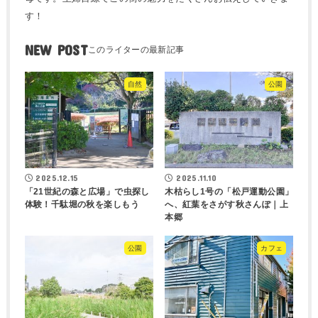
す！
NEW POST
自然
公園
2025.12.15
2025.11.10
「21世紀の森と広場」で虫探し
木枯らし1号の「松戸運動公園」
体験！千駄堀の秋を楽しもう
へ、紅葉をさがす秋さんぽ｜上
本郷
公園
カフェ