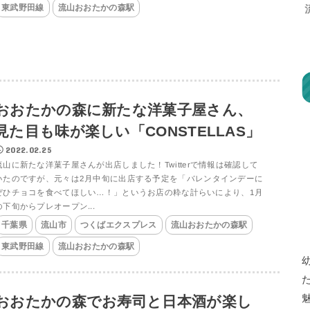
東武野田線
流山おおたかの森駅
おおたかの森に新たな洋菓子屋さん、
見た目も味が楽しい「CONSTELLAS」
2022.02.25
流山に新たな洋菓子屋さんが出店しました！Twitterで情報は確認して
いたのですが、元々は2月中旬に出店する予定を「バレンタインデーに
ぜひチョコを食べてほしい…！」というお店の粋な計らいにより、1月
の下旬からプレオープン...
千葉県
流山市
つくばエクスプレス
流山おおたかの森駅
東武野田線
流山おおたかの森駅
おおたかの森でお寿司と日本酒が楽し