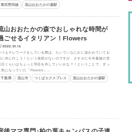
東武野田線
流山おおたかの森駅
流山おおたかの森でおしゃれな時間が
過ごせるイタリアン！Flowers
2022.01.16
いつもテレワークをしている際は、たいていなにかに追われていてお
昼に外に行こう！という発想がないのですが、さすがに今年最後の営
業日くらいはちょっと羽目を外していいかな？！ということで、ずっ
と気になっていた「Flowers」...
千葉県
流山市
つくばエクスプレス
流山おおたかの森駅
産後ママ専門♪柏の葉キャンパスの子連