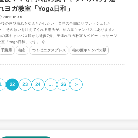
れヨガ教室「Yoga日和」
2022.01.14
産後の体型崩れをなんとかしたい！育児の合間にリフレッシュした
い！ その願いを叶えてくれる場所が、柏の葉キャンパスにあります♪
柏の葉キャンパス駅から徒歩7分、子連れヨガ教室＆ベビーマッサージ
教室「Yoga日和」です。 今...
千葉県
柏市
つくばエクスプレス
柏の葉キャンパス駅
1
22
23
24
…
26
＞