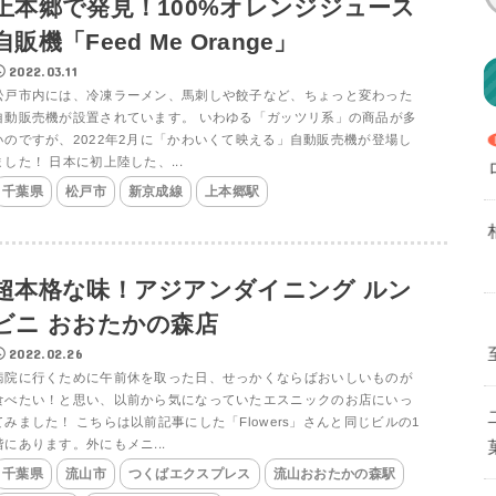
上本郷で発見！100%オレンジジュース
自販機「Feed Me Orange」
2022.03.11
松戸市内には、冷凍ラーメン、馬刺しや餃子など、ちょっと変わった
自動販売機が設置されています。 いわゆる「ガッツリ系」の商品が多
いのですが、2022年2月に「かわいくて映える」自動販売機が登場し
ました！ 日本に初上陸した、...
千葉県
松戸市
新京成線
上本郷駅
超本格な味！アジアンダイニング ルン
ビニ おおたかの森店
2022.02.26
病院に行くために午前休を取った日、せっかくならばおいしいものが
食べたい！と思い、以前から気になっていたエスニックのお店にいっ
てみました！ こちらは以前記事にした「Flowers」さんと同じビルの1
階にあります。外にもメニ...
千葉県
流山市
つくばエクスプレス
流山おおたかの森駅