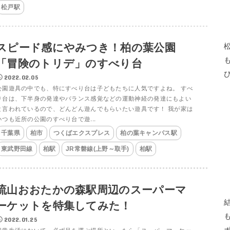
松戸駅
スピード感にやみつき！柏の葉公園
「冒険のトリデ」のすべり台
2022.02.05
公園遊具の中でも、特にすべり台は子どもたちに人気ですよね。 すべ
り台は、下半身の発達やバランス感覚などの運動神経の発達にもよい
と言われているので、どんどん遊んでもらいたい遊具です！ 我が家は
いつも近所の公園のすべり台で遊...
千葉県
柏市
つくばエクスプレス
柏の葉キャンパス駅
東武野田線
柏駅
JR常磐線(上野～取手)
柏駅
流山おおたかの森駅周辺のスーパーマ
ーケットを特集してみた！
2022.01.25