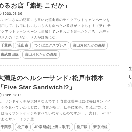
めるお店「鮨処 こだか」
2022.02.20
ルンビニさんの記事にも書いた流山市のテイクアウトキャンペーンを
利用して、お得においしいものを食べたい欲求が止まらず！（笑） テ
イクアウトキャンペーンに参加しているお店を調べたところ、お寿司
屋さんの「こだか」さんが対象にな...
千葉県
流山市
つくばエクスプレス
流山おおたかの森駅
東武野田線
流山おおたかの森駅
大満足のヘルシーサンド♪松戸市根本
「Five Star Sandwich!?」
2022.02.18
私、サンドイッチが大好きなんです！ 育児休暇中はほぼ毎日サンドイ
ッチを食べていたほどに。 育休が明け、仕事に家事、育児と忙しく、
しばらくサンドイッチを食べていなかったのですが…。 先日、Twitter
であるサンドイッチ屋...
千葉県
松戸市
JR常磐線(上野～取手)
松戸駅
新京成線