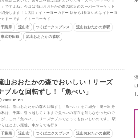
日常生活において、必ず足を運ぶ場所といったら「スーパーマーケッ
ト」ですよね。今回は流山おおたかの森の駅近のスーパーマーケット
を紹介します！ 1店目：イトーヨーカドー 駅から1番近いのはイトーヨ
ーカドーです。イトーヨーカド...
千葉県
流山市
つくばエクスプレス
流山おおたかの森駅
東武野田線
流山おおたかの森駅
流山おおたかの森でおいしい！リーズ
ナブルな回転ずし！「魚べい」
2022.01.20
今回は、流山おおたかの森の回転ずし「魚べい」をご紹介！埼玉出身
の私は、千葉に引っ越してくるまで魚べいの存在を知らなかったので
すが、この「魚べい」、リーズナブルでとってもおいしいのです。 駅
からほどよい距離、車からでも行き...
千葉県
流山市
つくばエクスプレス
流山おおたかの森駅