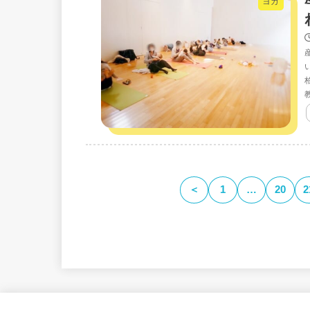
ヨガ
＜
1
…
20
2