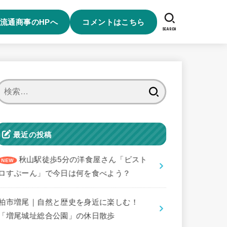
流通商事のHPへ
コメントはこちら
SEARCH
検
索:
最近の投稿
秋山駅徒歩5分の洋食屋さん「ビスト
ロすぷーん」で今日は何を食べよう？
柏市増尾｜自然と歴史を身近に楽しむ！
「増尾城址総合公園」の休日散歩