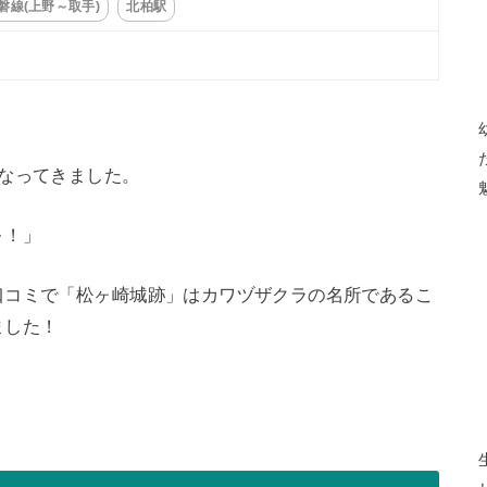
磐線(上野～取手)
北柏駅
なってきました。
～！」
口コミで「松ヶ崎城跡」はカワヅザクラの名所であるこ
ました！