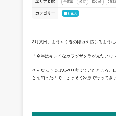
エリア＆駅
千葉県
柏市
松ケ崎
JR常
カテゴリー
お花見
3月某日、ようやく春の陽気を感じるように
「今年はキレイなカワヅザクラが見たいな
そんなふうにぼんやり考えていたところ、
とを知ったので、さっそく家族で行ってき