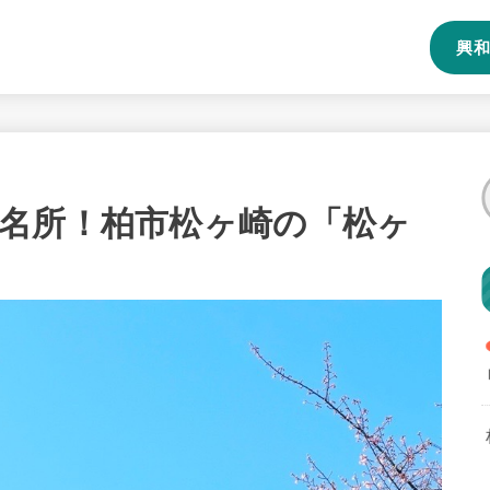
興和
名所！柏市松ヶ崎の「松ヶ