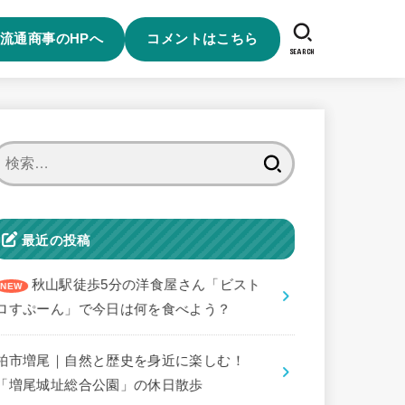
流通商事のHPへ
コメントはこちら
SEARCH
検
索:
最近の投稿
秋山駅徒歩5分の洋食屋さん「ビスト
ロすぷーん」で今日は何を食べよう？
柏市増尾｜自然と歴史を身近に楽しむ！
「増尾城址総合公園」の休日散歩