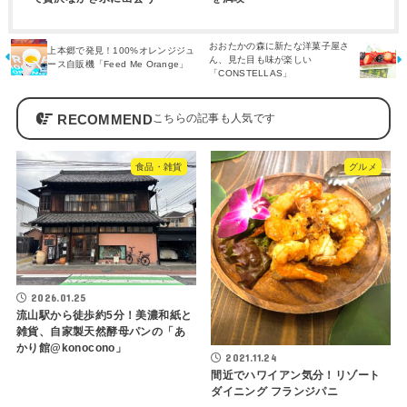
おおたかの森に新たな洋菓子屋さ
上本郷で発見！100%オレンジジュ
ん、見た目も味が楽しい
ース自販機「Feed Me Orange」
「CONSTELLAS」
RECOMMEND
食品・雑貨
グルメ
2026.01.25
流山駅から徒歩約5分！美濃和紙と
雑貨、自家製天然酵母パンの「あ
かり館@konocono」
2021.11.24
間近でハワイアン気分！リゾート
ダイニング フランジパニ