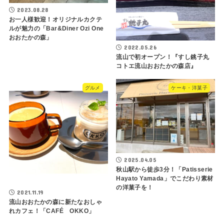
2023.08.28
お一人様歓迎！オリジナルカクテ
ルが魅力の「Bar&Diner Ozi One
おおたかの森」
2022.05.26
流山で初オープン！『すし銚子丸
コトエ流山おおたかの森店』
グルメ
ケーキ・洋菓子
2025.04.05
秋山駅から徒歩3分！「Patisserie
Hayato Yamada」でこだわり素材
の洋菓子を！
2021.11.19
流山おおたかの森に新たなおしゃ
れカフェ！「CAFÉ OKKO」