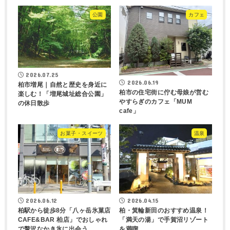
公園
カフェ
2026.07.25
2026.06.19
柏市増尾｜自然と歴史を身近に
柏市の住宅街に佇む母娘が営む
楽しむ！「増尾城址総合公園」
やすらぎのカフェ「MUM
の休日散歩
cafe」
お菓子・スイーツ
温泉
2026.06.12
2026.04.15
柏駅から徒歩8分「八ヶ岳氷菓店
柏・箕輪新田のおすすめ温泉！
CAFE&BAR 柏店」でおしゃれ
「満天の湯」で手賀沼リゾート
で贅沢なかき氷に出会う
を満喫