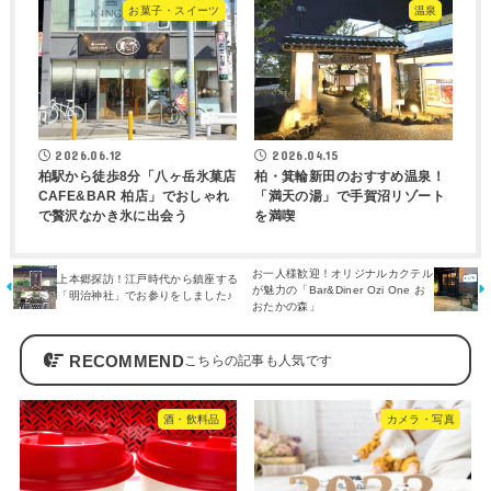
お菓子・スイーツ
温泉
2026.06.12
2026.04.15
柏駅から徒歩8分「八ヶ岳氷菓店
柏・箕輪新田のおすすめ温泉！
CAFE&BAR 柏店」でおしゃれ
「満天の湯」で手賀沼リゾート
で贅沢なかき氷に出会う
を満喫
お一人様歓迎！オリジナルカクテル
上本郷探訪！江戸時代から鎮座する
が魅力の「Bar&Diner Ozi One お
「明治神社」でお参りをしました♪
おたかの森」
RECOMMEND
酒・飲料品
カメラ・写真