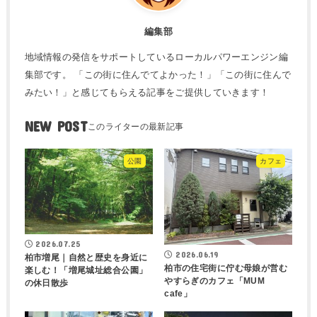
編集部
地域情報の発信をサポートしているローカルパワーエンジン編
集部です。 「この街に住んでてよかった！」「この街に住んで
みたい！」と感じてもらえる記事をご提供していきます！
NEW POST
公園
カフェ
2026.07.25
2026.06.19
柏市増尾｜自然と歴史を身近に
柏市の住宅街に佇む母娘が営む
楽しむ！「増尾城址総合公園」
やすらぎのカフェ「MUM
の休日散歩
cafe」