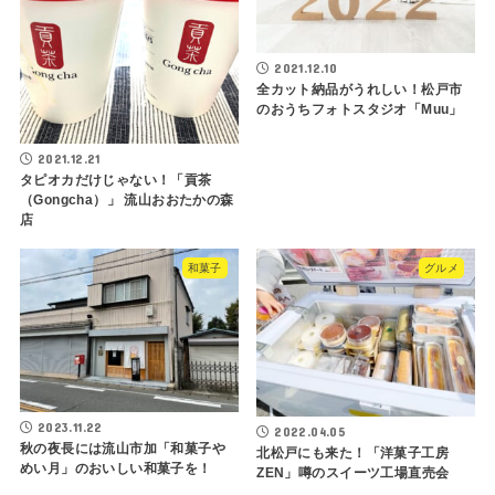
2021.12.10
全カット納品がうれしい！松戸市
のおうちフォトスタジオ「Muu」
2021.12.21
タピオカだけじゃない！「貢茶
（Gongcha）」 流山おおたかの森
店
和菓子
グルメ
2023.11.22
2022.04.05
秋の夜長には流山市加「和菓子や
北松戸にも来た！「洋菓子工房
めい月」のおいしい和菓子を！
ZEN」噂のスイーツ工場直売会