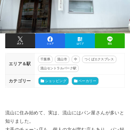
ポスト
シェア
はてブ
送る
千葉県
流山市
中
つくばエクスプレス
エリア＆駅
流山セントラルパーク駅
カテゴリー
ショッピング
ベーカリー
流山に住み始めて、実は、流山にはパン屋さんが多いと
知りました。
大手のチェーン店も、個人の方が営む店もあり、パン好