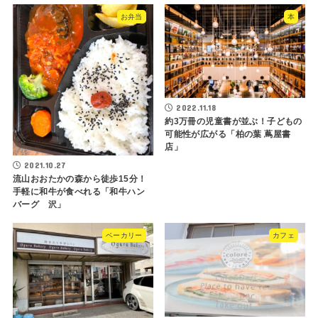
お弁当
本
2022.11.18
約3万冊の児童書が並ぶ！子どもの
可能性が広がる「柏の葉 蔦屋書
店」
2021.10.27
流山おおたかの森から徒歩15分！
手軽に和牛が食べれる「和牛ハン
バーグ 沢」
ベーカリー
カフェ