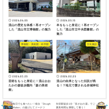
2026.06.05
2026.05.15
流山の歴史を体感！再オープン
本をもっと身近に！再オープン
した「流山市立博物館」の魅力
した「流山市立中央図書館」の
魅力
博物館・美術館・科学館
文化施設
2026.03.25
2026.02.25
芸術をもっと身近に！流山おお
流山の由来となった伝説が残
たかの森徒歩圏内「森の美術
る！？地元で愛される赤城神社
館」
毎日でも食べたい！稔台「Dough
矢切駅徒歩1分「笑がおの湯」でご
Maker」の揚げたてドーナツ
褒美時間を満喫して整う！