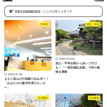
RECOMMEND
市役所
歴史・史跡
2025.04.25
流山・平和台駅から歩いて行け
る！「一茶双樹記念館」で和の風
情を満喫
2021.07.26
まさに流山の行政駆け込み寺？！
「おおたかの森市民窓口センタ
ー」
文化施設
文化施設