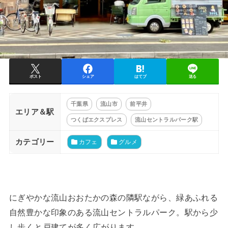
ポスト
シェア
はてブ
送る
千葉県
流山市
前平井
エリア＆駅
つくばエクスプレス
流山セントラルパーク駅
カテゴリー
カフェ
グルメ
にぎやかな流山おおたかの森の隣駅ながら、緑あふれる
自然豊かな印象のある流山セントラルパーク。駅から少
し歩くと戸建てが多く広がります。