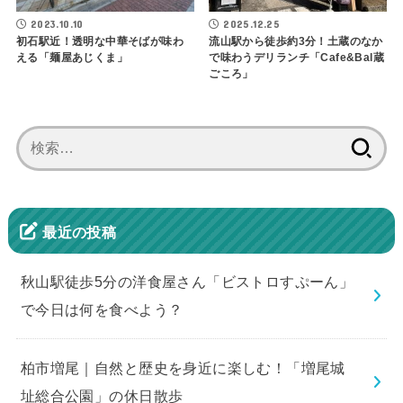
2023.10.10
2025.12.25
初石駅近！透明な中華そばが味わ
流山駅から徒歩約3分！土蔵のなか
える「麺屋あじくま」
で味わうデリランチ「Cafe&Bal蔵
ごころ」
検
索:
最近の投稿
秋山駅徒歩5分の洋食屋さん「ビストロすぷーん」
で今日は何を食べよう？
柏市増尾｜自然と歴史を身近に楽しむ！「増尾城
址総合公園」の休日散歩