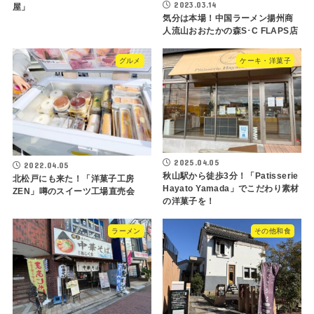
2023.03.14
屋」
気分は本場！中国ラーメン揚州商
人流山おおたかの森S･C FLAPS店
グルメ
ケーキ・洋菓子
2025.04.05
2022.04.05
秋山駅から徒歩3分！「Patisserie
北松戸にも来た！「洋菓子工房
Hayato Yamada」でこだわり素材
ZEN」噂のスイーツ工場直売会
の洋菓子を！
ラーメン
その他和食