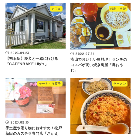
カフェ
焼鳥・串焼
2023.09.23
2022.07.21
【初石駅】愛犬と一緒に行ける
流山でおいしい鳥料理！ランチの
「CAFE&BAKE Lily’s」
コスパが高い焼き鳥屋「鳥おや
じ」
ケーキ・洋菓子
ラーメン
2023.02.15
手土産や贈り物におすすめ！松戸
新田のカステラ専門店「さかえ