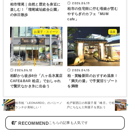
2026.06.19
柏市増尾｜自然と歴史を身近に
柏市の住宅街に佇む母娘が営む
楽しむ！「増尾城址総合公園」
やすらぎのカフェ「MUM
の休日散歩
cafe」
お菓子・スイーツ
温泉
2026.06.12
2026.04.15
柏駅から徒歩8分「八ヶ岳氷菓店
柏・箕輪新田のおすすめ温泉！
CAFE&BAR 柏店」でおしゃれ
「満天の湯」で手賀沼リゾート
で贅沢なかき氷に出会う
を満喫
柏市柏「LEONARDO」のパニーノ
松戸駅西口の和菓子屋「峰月」で松
ランチが美味しい！
戸にちなんだ和菓子を買おう
RECOMMEND