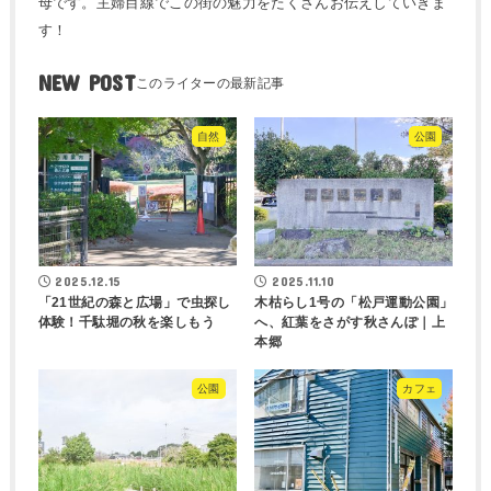
母です。主婦目線でこの街の魅力をたくさんお伝えしていきま
す！
NEW POST
自然
公園
2025.12.15
2025.11.10
「21世紀の森と広場」で虫探し
木枯らし1号の「松戸運動公園」
体験！千駄堀の秋を楽しもう
へ、紅葉をさがす秋さんぽ｜上
本郷
公園
カフェ