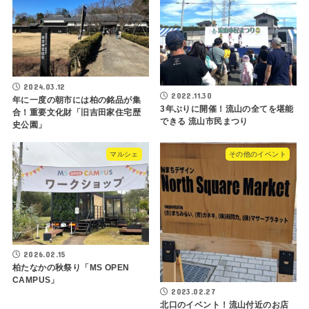
2024.03.12
2022.11.30
年に一度の朝市には柏の銘品が集
3年ぶりに開催！流山の全てを堪能
合！重要文化財「旧吉田家住宅歴
できる 流山市民まつり
史公園」
マルシェ
その他のイベント
2026.02.15
柏たなかの秋祭り「MS OPEN
CAMPUS」
2023.02.27
北口のイベント！流山付近のお店