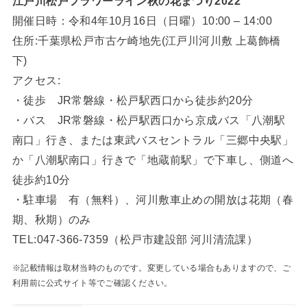
江戸川松戸フラワーライン秋の花まつり2022
開催日時：令和4年10月16日（日曜）10:00 – 14:00
住所:千葉県松戸市古ケ崎地先(江戸川河川敷 上葛飾橋
下)
アクセス:
・徒歩 JR常磐線・松戸駅西口から徒歩約20分
・バス JR常磐線・松戸駅西口から京成バス「八潮駅
南口」行き、または東武バスセントラル「三郷中央駅」
か「八潮駅南口」行きで「地蔵前駅」で下車し、側道へ
徒歩約10分
・駐車場 有（無料）、河川敷車止めの開放は花期（春
期、秋期）のみ
TEL:047-366-7359（松戸市建設部 河川清流課）
※記載情報は取材当時のものです。変更している場合もありますので、ご
利用前に公式サイト等でご確認ください。