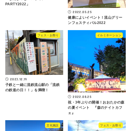
PARTY2022」
2022.05.25
健康によいイベント！流山グリー
ンフェスティバル2022
フェス・お祭り
イルミネーション
2023.12.19
子鉄と一緒に流鉄流山駅の「流鉄
の鉄道の日！！」を満喫！
2022.08.25
祝・3年ぶりの開催！おおたかの森
の夏イベント 『森のナイトカフ
ェ』
文化施設
フェス・お祭り