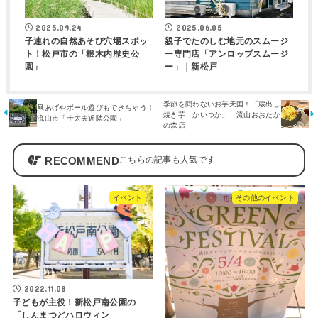
2025.09.24
2025.06.05
子連れの自然あそび穴場スポッ
親子でたのしむ地元のスムージ
ト！松戸市の「根木内歴史公
ー専門店「アンロップスムージ
園」
ー」｜新松戸
季節を問わないお芋天国！「蔵出し
凧あげやボール遊びもできちゃう！
焼き芋 かいつか」 流山おおたか
流山市「十太夫近隣公園」
の森店
RECOMMEND
イベント
その他のイベント
2022.11.08
子どもが主役！新松戸南公園の
「しんまつどハロウィン