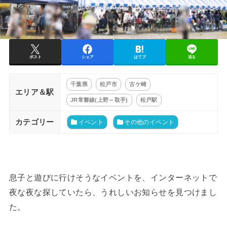
ポスト
シェア
はてブ
送る
千葉県
松戸市
古ケ崎
エリア＆駅
JR常磐線(上野～取手)
松戸駅
カテゴリー
イベント
その他のイベント
息子と遊びに行けそうなイベントを、インターネットで
夜な夜な探していたら、うれしいお知らせを見つけまし
た。