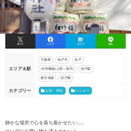
ポスト
シェア
はてブ
送る
千葉県
松戸市
松戸
エリア＆駅
JR常磐線(上野～取手)
松戸駅
新京成線
松戸駅
カテゴリー
お寺・神社
レジャー
静かな場所で心を落ち着かせたい…。