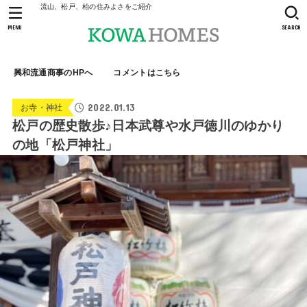
流山、松戸、柏の住みよさをご紹介
MENU
SEARCH
興和流通商事のHPへ
コメントはこちら
2022.01.13
お寺・神社
松戸の歴史散歩♪日本武尊や水戸徳川のゆかり
の地「松戸神社」