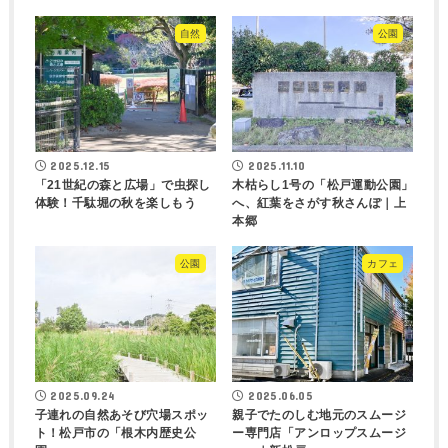
自然
公園
2025.12.15
2025.11.10
「21世紀の森と広場」で虫探し
木枯らし1号の「松戸運動公園」
体験！千駄堀の秋を楽しもう
へ、紅葉をさがす秋さんぽ｜上
本郷
公園
カフェ
2025.09.24
2025.06.05
子連れの自然あそび穴場スポッ
親子でたのしむ地元のスムージ
ト！松戸市の「根木内歴史公
ー専門店「アンロップスムージ