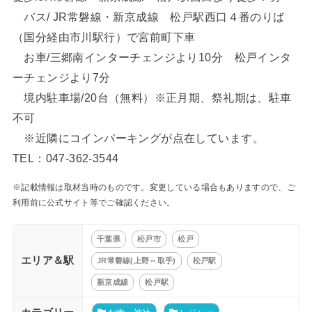
バス/ JR常磐線・新京成線 松戸駅西口４番のりば
（国分経由市川駅行）で宮前町下車
お車/三郷南インターチェンジより10分 松戸インタ
ーチェンジより7分
境内駐車場/20台（無料）※正月期、祭礼期は、駐車
不可
※近隣にコインパーキングが点在しています。
TEL：047-362-3544
※記載情報は取材当時のものです。変更している場合もありますので、ご
利用前に公式サイト等でご確認ください。
千葉県
松戸市
松戸
エリア＆駅
JR常磐線(上野～取手)
松戸駅
新京成線
松戸駅