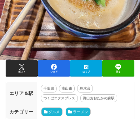
ポスト
シェア
はてブ
送る
千葉県
流山市
駒木台
エリア＆駅
つくばエクスプレス
流山おおたかの森駅
カテゴリー
グルメ
ラーメン