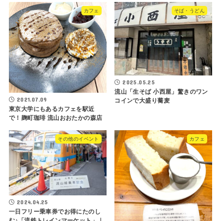
カフェ
そば・うどん
2025.05.25
流山「生そば 小西屋」驚きのワン
2021.07.09
コインで大盛り蕎麦
東京大学にもあるカフェを駅近
で！麹町珈琲 流山おおたかの森店
その他のイベント
カフェ
2024.04.25
一日フリー乗車券でお得にたのし
む♪「流鉄トレインマーケット」｜