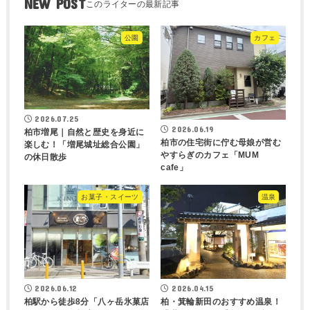
NEW POST
公園
カフェ
2026.07.25
2026.06.19
柏市増尾｜自然と歴史を身近に
柏市の住宅街に佇む母娘が営む
楽しむ！「増尾城址総合公園」
やすらぎのカフェ「MUM
の休日散歩
cafe」
お菓子・スイーツ
温泉
2026.06.12
2026.04.15
柏駅から徒歩8分「八ヶ岳氷菓店
柏・箕輪新田のおすすめ温泉！