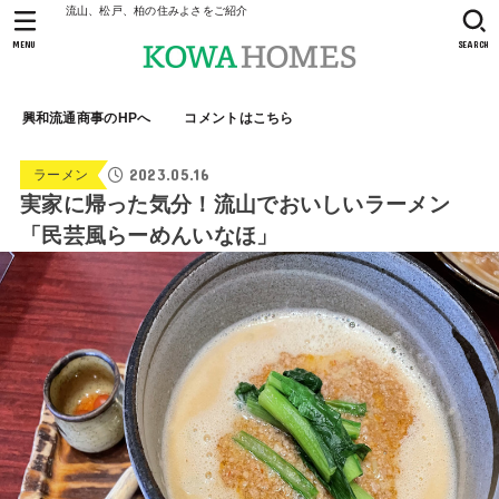
流山、松戸、柏の住みよさをご紹介
MENU
SEARCH
興和流通商事のHPへ
コメントはこちら
2023.05.16
ラーメン
実家に帰った気分！流山でおいしいラーメン
「民芸風らーめんいなほ」