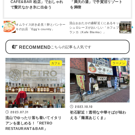
CAFE&BAR 柏店」でおしゃれ
「満天の湯」で手賀沼リゾート
で贅沢なかき氷に出会う
を満喫
流山おおたかの森駅近くにあるキッ
オムライス好き必見！卵とパンケー
シュロレーヌがおいしい「カフェブ
キのお店「Egg’s country」
ランカ（Kafe Blanka）」
RECOMMEND
カフェ
ラーメン
2023.10.10
2023.07.31
初石駅近！透明な中華そばが味わ
流山でゆったり落ち着いてイタリ
える「麺屋あじくま」
アンを楽しめる！「RETRO
RESTAURANT＆BAR」