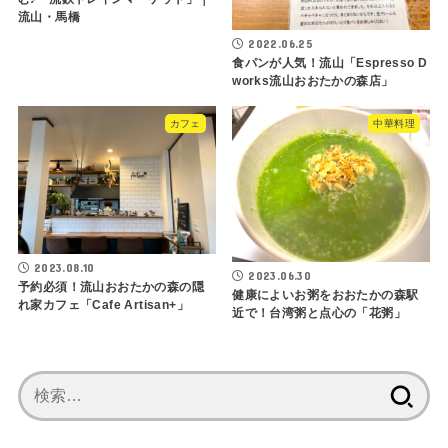
流山・馬橋
2022.06.25
食パンが人気！流山「Espresso D
works流山おおたかの森店」
カフェ
中華料理
2023.08.10
2023.06.30
予約必須！流山おおたかの森の隠
健康によいお粥をおおたかの森駅
れ家カフェ「Cafe Artisan+」
近で！台湾粥と点心の「花粥」
検
索: