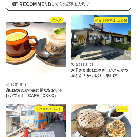
RECOMMEND
グルメ
和食･日本料理･居酒屋
2023.11.01
お子さま連れにやさしいとんかつ
屋さん「かつ太郎 流山店」
2021.11.19
流山おおたかの森に新たなおしゃ
れカフェ！「CAFÉ OKKO」
その他のイベント
カフェ