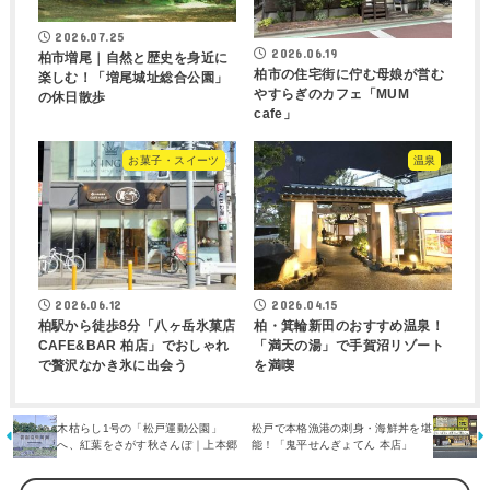
2026.07.25
2026.06.19
柏市増尾｜自然と歴史を身近に
柏市の住宅街に佇む母娘が営む
楽しむ！「増尾城址総合公園」
やすらぎのカフェ「MUM
の休日散歩
cafe」
お菓子・スイーツ
温泉
2026.06.12
2026.04.15
柏駅から徒歩8分「八ヶ岳氷菓店
柏・箕輪新田のおすすめ温泉！
CAFE&BAR 柏店」でおしゃれ
「満天の湯」で手賀沼リゾート
で贅沢なかき氷に出会う
を満喫
木枯らし1号の「松戸運動公園」
松戸で本格漁港の刺身・海鮮丼を堪
へ、紅葉をさがす秋さんぽ｜上本郷
能！「鬼平せんぎょてん 本店」