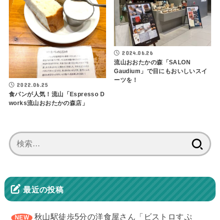
2024.06.26
流山おおたかの森「SALON
Gaudium」で目にもおいしいスイ
ーツを！
2022.06.25
食パンが人気！流山「Espresso D
works流山おおたかの森店」
検
索:
最近の投稿
秋山駅徒歩5分の洋食屋さん「ビストロすぷ