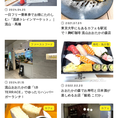
2024.04.25
一日フリー乗車券でお得にたのし
む♪「流鉄トレインマーケット」｜
2021.07.09
流山・馬橋
東京大学にもあるカフェを駅近
で！麹町珈琲 流山おおたかの森店
ファーストフード
寿司・魚介類
2024.01.15
2022.02.20
流山おおたかの森「I.B
おおたかの森でお寿司と日本酒が
TERRACE」でゆったりハンバー
楽しめるお店「鮨処 こだか」
ガーランチ！
カフェ
カフェ