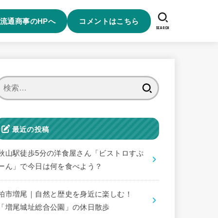
流通商事のHPへ
コメントはこちら
SEARCH
検
索:
最近の投稿
秋山駅徒歩5分の洋食屋さん「ビストロすぷ
ーん」で今日は何を食べよう？
柏市増尾｜自然と歴史を身近に楽しむ！
「増尾城址総合公園」の休日散歩