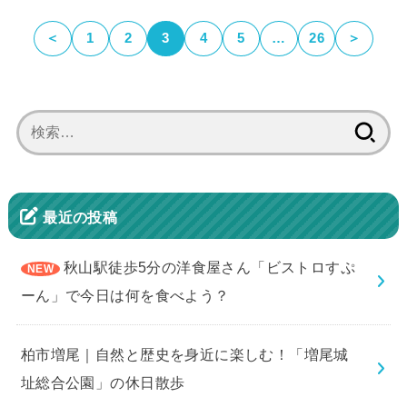
＜
1
2
3
4
5
…
26
＞
検
索:
最近の投稿
秋山駅徒歩5分の洋食屋さん「ビストロすぷ
ーん」で今日は何を食べよう？
柏市増尾｜自然と歴史を身近に楽しむ！「増尾城
址総合公園」の休日散歩