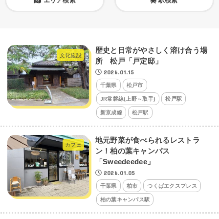
エリア検索
駅検索
歴史と日常がやさしく溶け合う場
文化施設
所 松戸「戸定邸」
2026.01.15
千葉県
松戸市
JR常磐線(上野～取手)
松戸駅
新京成線
松戸駅
地元野菜が食べられるレストラ
カフェ
ン！柏の葉キャンパス
「Sweedeedee」
2026.01.05
千葉県
柏市
つくばエクスプレス
柏の葉キャンパス駅