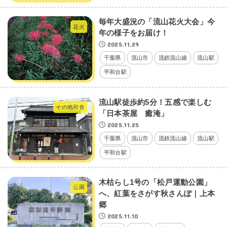
毎年大盛況の「流山花火大会」今
花火
年の様子をお届け！
2025.11.29
千葉県
流山市
流鉄流山線
流山駅
平和台駅
流山駅徒歩約5分！五感で楽しむ
その他和食
「日本茶屋 癒淹」
2025.11.25
千葉県
流山市
流鉄流山線
流山駅
平和台駅
木枯らし1号の「松戸運動公園」
公園
へ、紅葉をさがす秋さんぽ｜上本
郷
2025.11.10