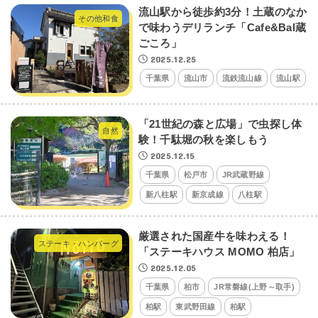
流山駅から徒歩約3分！土蔵のなか
その他和食
で味わうデリランチ「Cafe&Bal蔵
ごころ」
2025.12.25
千葉県
流山市
流鉄流山線
流山駅
「21世紀の森と広場」で虫探し体
自然
験！千駄堀の秋を楽しもう
2025.12.15
千葉県
松戸市
JR武蔵野線
新八柱駅
新京成線
八柱駅
厳選された国産牛を味わえる！
ステーキ・ハンバーグ
「ステーキハウス MOMO 柏店」
2025.12.05
千葉県
柏市
JR常磐線(上野～取手)
柏駅
東武野田線
柏駅