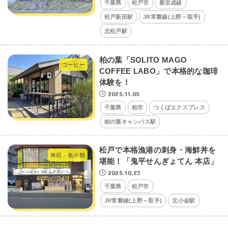
千葉県
松戸市
新京成線
松戸新田駅
JR常磐線(上野～取手)
北松戸駅
柏の葉「SOLITO MAGO
コーヒー
COFFEE LABO」で本格的な珈琲
体験を！
2025.11.05
千葉県
柏市
つくばエクスプレス
柏の葉キャンパス駅
松戸で本格漁港の刺身・海鮮丼を
寿司・魚介類
堪能！「鬼平せんぎょてん 本店」
2025.10.23
千葉県
松戸市
JR常磐線(上野～取手)
北小金駅