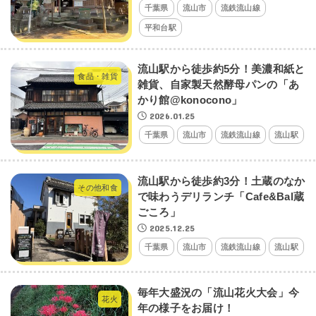
千葉県
流山市
流鉄流山線
平和台駅
流山駅から徒歩約5分！美濃和紙と
食品・雑貨
雑貨、自家製天然酵母パンの「あ
かり館@konocono」
2026.01.25
千葉県
流山市
流鉄流山線
流山駅
流山駅から徒歩約3分！土蔵のなか
その他和食
で味わうデリランチ「Cafe&Bal蔵
ごころ」
2025.12.25
千葉県
流山市
流鉄流山線
流山駅
毎年大盛況の「流山花火大会」今
花火
年の様子をお届け！