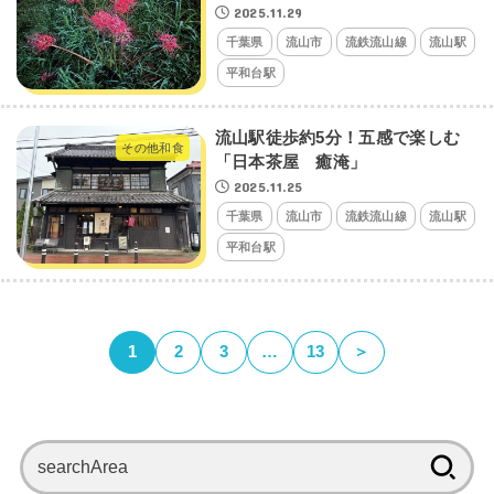
2025.11.29
千葉県
流山市
流鉄流山線
流山駅
平和台駅
流山駅徒歩約5分！五感で楽しむ
その他和食
「日本茶屋 癒淹」
2025.11.25
千葉県
流山市
流鉄流山線
流山駅
平和台駅
1
2
3
…
13
＞
検
索: