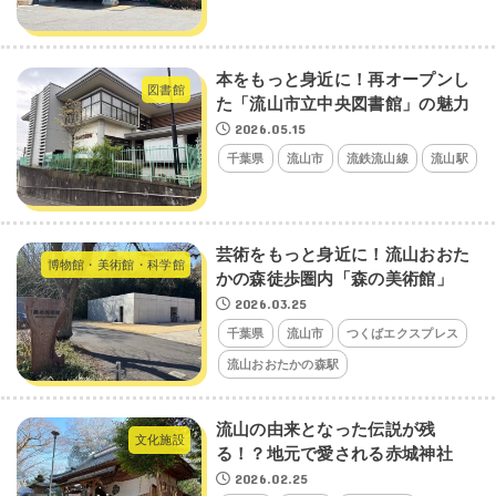
本をもっと身近に！再オープンし
図書館
た「流山市立中央図書館」の魅力
2026.05.15
千葉県
流山市
流鉄流山線
流山駅
芸術をもっと身近に！流山おおた
博物館・美術館・科学館
かの森徒歩圏内「森の美術館」
2026.03.25
千葉県
流山市
つくばエクスプレス
流山おおたかの森駅
流山の由来となった伝説が残
文化施設
る！？地元で愛される赤城神社
2026.02.25