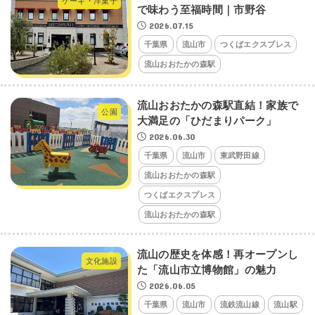
ケーキ・洋菓子
で味わう至福時間｜市野谷
2026.07.15
千葉県
流山市
つくばエクスプレス
流山おおたかの森駅
流山おおたかの森駅直結！家族で
公園
大満足の「ひだまりパーク」
2026.06.30
千葉県
流山市
東武野田線
流山おおたかの森駅
つくばエクスプレス
流山おおたかの森駅
流山の歴史を体感！再オープンし
文化施設
た「流山市立博物館」の魅力
2026.06.05
千葉県
流山市
流鉄流山線
流山駅