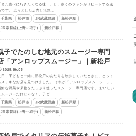
「また食べに行きたくなる味！」と、多くのファンがリピートする逸
品です。 広々とした店内と活気...
千葉県
松戸市
JR武蔵野線
新松戸駅
JR常磐線(上野～取手)
新松戸駅
親子でたのしむ地元のスムージー専門
店「アンロップスムージー」｜新松戸
2025.06.05
先日、子どもと一緒に新松戸のあたりを散歩していたときに、とって
もステキなお店を見つけました。 それが「アンロップスムージー」。
新鮮な野菜や果物をたっぷり使ったスムージー専門店です。 おいしい
スムージーだけじゃなく、子ど...
千葉県
松戸市
JR武蔵野線
新松戸駅
JR常磐線(上野～取手)
新松戸駅
新松戸でイタリアの伝統菓子を！ビス