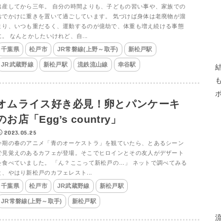
出産してから三年。 自分の時間よりも、子どもの習い事や、家族での
おでかけに重きを置いて過ごしています。 気づけば身体は老廃物が溜
まり、いつも重だるく、運動するのが億劫で、体重も増え続ける事態
に。 なんとかしたいけれど、自...
千葉県
松戸市
JR常磐線(上野～取手)
新松戸駅
JR武蔵野線
新松戸駅
流鉄流山線
幸谷駅
オムライス好き必見！卵とパンケーキ
のお店「Egg’s country」
2023.05.25
今期の春のアニメ「青のオーケストラ」を観ていたら、とあるシーン
で見覚えのあるカフェが登場。そこでヒロインとその友人がデザート
を食べていました。 「ん？ここって新松戸の…」 ネットで調べてみる
と、やはり新松戸のカフェレスト...
千葉県
松戸市
JR武蔵野線
新松戸駅
JR常磐線(上野～取手)
新松戸駅