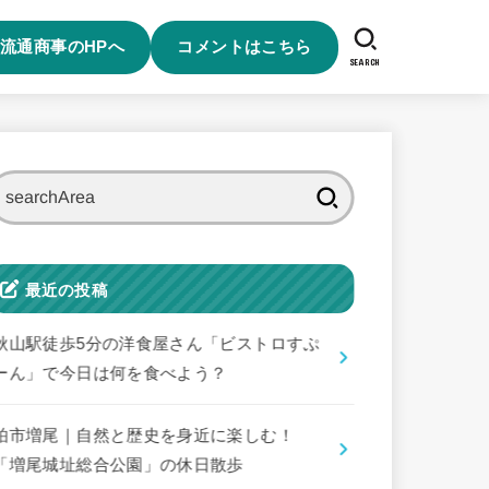
流通商事のHPへ
コメントはこちら
SEARCH
検
索:
最近の投稿
秋山駅徒歩5分の洋食屋さん「ビストロすぷ
ーん」で今日は何を食べよう？
柏市増尾｜自然と歴史を身近に楽しむ！
「増尾城址総合公園」の休日散歩