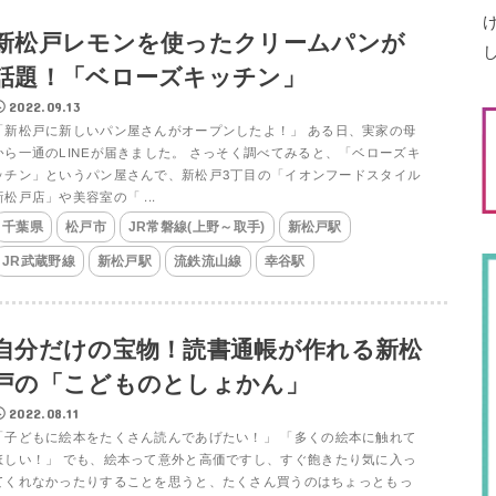
新松戸レモンを使ったクリームパンが
話題！「ベローズキッチン」
2022.09.13
「新松戸に新しいパン屋さんがオープンしたよ！」 ある日、実家の母
から一通のLINEが届きました。 さっそく調べてみると、「ベローズキ
ッチン」というパン屋さんで、新松戸3丁目の「イオンフードスタイル
新松戸店」や美容室の「 ...
千葉県
松戸市
JR常磐線(上野～取手)
新松戸駅
JR武蔵野線
新松戸駅
流鉄流山線
幸谷駅
自分だけの宝物！読書通帳が作れる新松
戸の「こどものとしょかん」
2022.08.11
「子どもに絵本をたくさん読んであげたい！」 「多くの絵本に触れて
ほしい！」 でも、絵本って意外と高価ですし、すぐ飽きたり気に入っ
てくれなかったりすることを思うと、たくさん買うのはちょっともっ