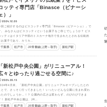
コッティ専門店「Binasce（ビナーシ
ェ）」
2024.12.05
今回ご紹介するのはビスコッティ専門店「Binasce（ビナーシェ）」で
す。 みなさんはビスコッティというお菓子をご存じでしょうか？ ビス
コッティはイタリア中部のトスカーナ地方で生まれたとされる伝統的
なお菓子であり、カリカ...
千葉県
松戸市
JR常磐線(上野～取手)
新松戸駅
「新松戸中央公園」がリニューアル！
広々とゆったり過ごせる空間に♪
2024.05.15
2024年4月末、「新松戸中央公園」がリニューアルオープンしたとの
ことで、さっそく行ってきました！ いったいどんな公園に生まれ変わ
ったのでしょうか…！？ 公園内の広さは変わらず、のびのびできま
す！ 新松戸中央公園は、JR...
千葉県
松戸市
JR常磐線(上野～取手)
新松戸駅