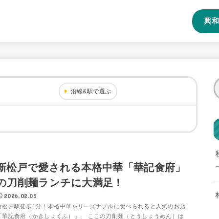
興和
沿線&駅で選ぶ
新松戸で愛される本格中華「華記食府」
の刀削麺ランチに大満足！
2026.02.05
新松戸駅徒歩1分！本格中華をリーズナブルに食べられると人気のお店
「華記食府（かきしょくふ）」。 ここの刀削麺（とうしょうめん）は